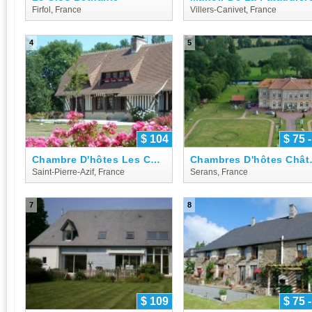
Firfol, France
Villers-Canivet, France
4
5
$ 104
$ 75 
Chambre D'hôtes Les Charmes
Chambres
Saint-Pierre-Azif, France
Serans, France
7
8
$ 109
$ 75 