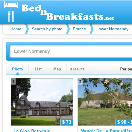
Home
Search by photo
France
Lower Normandy
Photo
List
Map
8 results
Per pa
1
2
$ 73
$ 98 - 
Le Clos Bethanie
Manoir De La Pataudièr